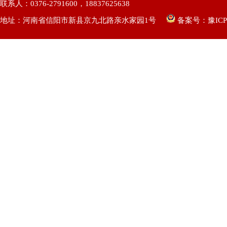
联系人：0376-2791600，18837625638
地址：河南省信阳市新县京九北路亲水家园1号
备案号：
豫ICP